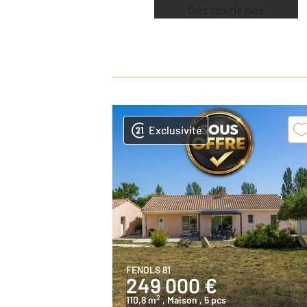
Découvrir nos
offres
Exclusivité
FENOLS 81
249 000 €
2
110,8 m
, Maison
, 5 pcs