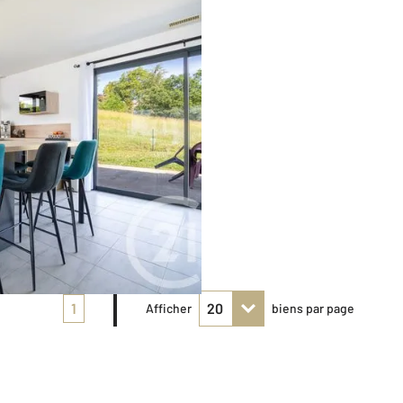
1
Afficher
biens par page