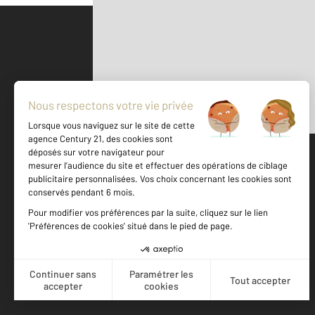
Parlons de vous, parlons biens
500 m
©
Mappy
Votre agence est notée
Achat
Location
Vente
Gestion
9,5
/
10
9,8/10