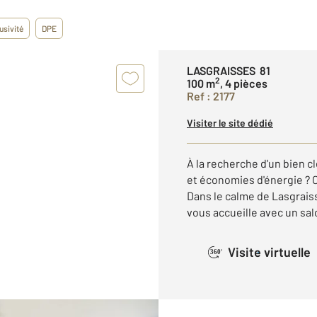
usivité
DPE
LASGRAISSES 81
2
100 m
, 4 pièces
Ref : 2177
Visiter le site dédié
À la recherche d'un bien c
et économies d'énergie ? C
Dans le calme de Lasgrais
vous accueille avec un salo
Visite virtuelle
360°