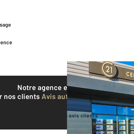
ssage
agence
Notre agence est notée
9,5/10
r nos clients
Avis authentifiés par Qualite
Voir tous les avis clients