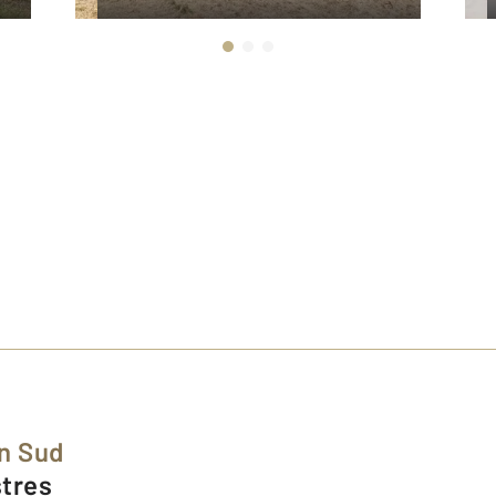
in Sud
stres