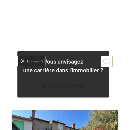
Vous envisagez
Exclusivité
une carrière dans l'immobilier ?
Découvrir nos offres
ALBI 81
2
102,50 m
, 5 pièces
Ref : 2152