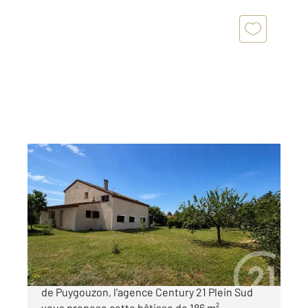
ALBI 81
2
186 m
, 8 pièces
Ref : 2204
Maison à vendre
230 000 €
Aux portes d'Albi sur la commune recherchée
de Puygouzon, l'agence Century 21 Plein Sud
vous propose cette bâtisse de 186 m²