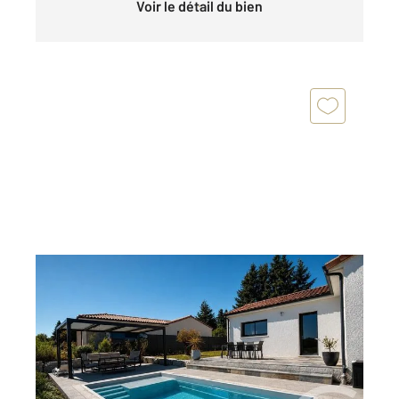
Voir le détail du bien
ALBI 81
2
96,47 m
, 4 pièces
Ref : 2307
Maison à vendre
319 000 €