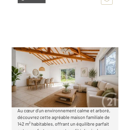
ALBI 81
2
142 m
, 6 pièces
Ref : 1970
Maison à vendre
299 000 €
Visiter le site dédié
Au cœur d'un environnement calme et arboré,
découvrez cette agréable maison familiale de
142 m² habitables, offrant un équilibre parfait