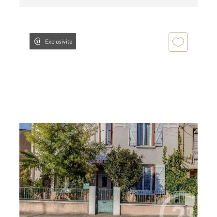
Exclusivité
ALBI 81
2
145 m
, 6 pièces
Ref : 1671
Maison à vendre
200 000 €
Century 21 Plein Sud vous propose cette