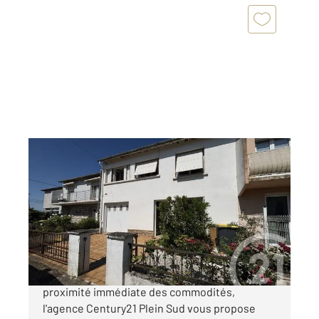
ALBI 81
2
109,28 m
, 5 pièces
Ref : 2167
Maison à vendre
180 000 €
Située dans un secteur recherché d'Albi, à
proximité immédiate des commodités,
l'agence Century21 Plein Sud vous propose