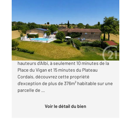
ALBI 81
2
376,20 m
, 13 pièces
Ref : 2179
Maison à vendre
549 000 €
Au cœur d'une impasse paisible sur les
hauteurs d'Albi, à seulement 10 minutes de la
Place du Vigan et 15 minutes du Plateau
Cordais, découvrez cette propriété
d'exception de plus de 376m² habitable sur une
parcelle de ...
Voir le détail du bien