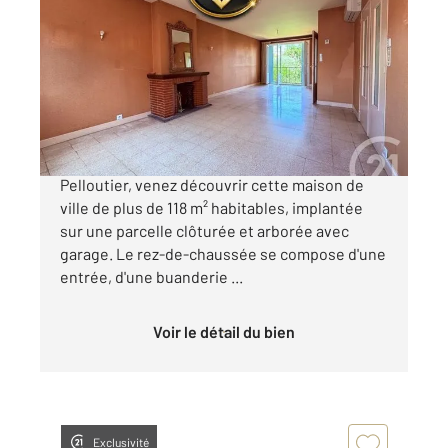
2
118 m
, 4 pièces
Ref : 2206
Maison à vendre
234 000 €
Dans le secteur recherché de la Place Fernand
Pelloutier, venez découvrir cette maison de
ville de plus de 118 m² habitables, implantée
sur une parcelle clôturée et arborée avec
garage. Le rez-de-chaussée se compose d'une
entrée, d'une buanderie ...
Voir le détail du bien
Exclusivité