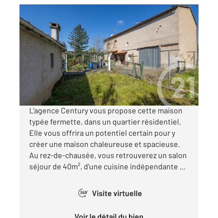
ALBI 81
2
148,19 m
, 7 pièces
Ref : 2071
Maison à vendre
249 900 €
Visiter le site dédié
L'agence Century vous propose cette maison
typée fermette, dans un quartier résidentiel.
Elle vous offrira un potentiel certain pour y
créer une maison chaleureuse et spacieuse.
Au rez-de-chausée, vous retrouverez un salon
séjour de 40m², d'une cuisine indépendante ...
Visite virtuelle
360°
Voir le détail du bien