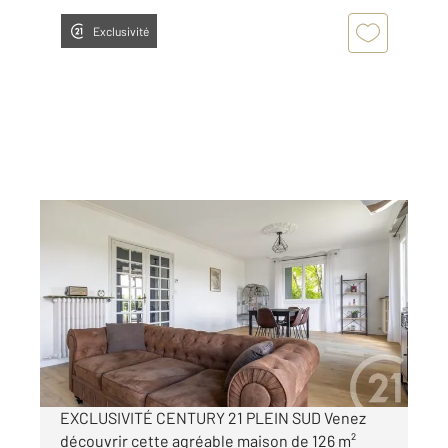
Exclusivité
ALBI 81
2
126 m
, 4 pièces
Ref : 2185
Maison à vendre
195 000 €
Visiter le site dédié
EXCLUSIVITÉ CENTURY 21 PLEIN SUD Venez
découvrir cette agréable maison de 126 m²