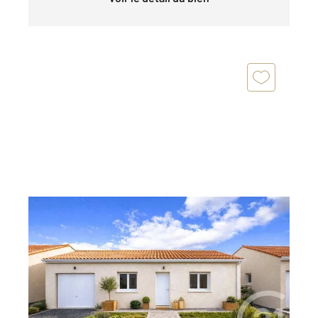
ALBI 81
2
86 m
, 4 pièces
Ref : 2082
Maison à vendre
229 000 €