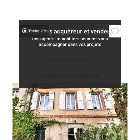
Vous êtes acquéreur et vendeur,
Exclusivité
nos agents immobiliers peuvent vous
accompagner dans vos projets
Contacter l'agence
Demander une estimation
ALBI 81
2
170 m
, 7 pièces
Ref : 2081
Maison à vendre
299 000 €