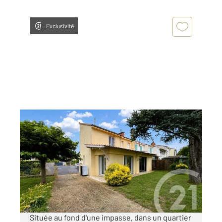
Exclusivité
ALBI 81
2
131 m
, 6 pièces
Ref : 2220
Maison à vendre
225 000 €
Visiter le site dédié
Située au fond d'une impasse, dans un quartier