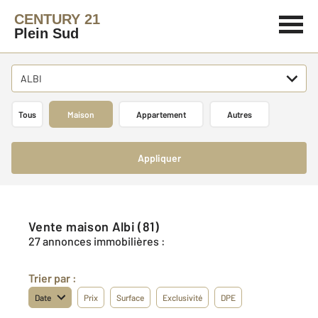
CENTURY 21
Plein Sud
ALBI
Tous
Maison
Appartement
Autres
Appliquer
Vente maison Albi (81)
27 annonces immobilières :
Trier par :
Date
Prix
Surface
Exclusivité
DPE