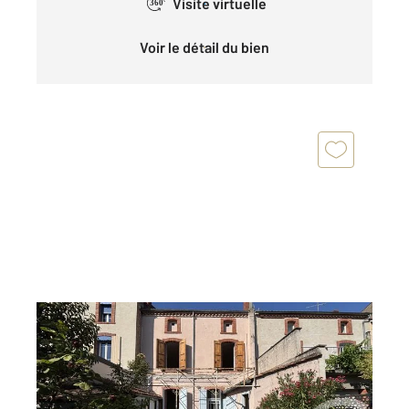
Visite virtuelle
360°
Voir le détail du bien
ALBI 81
2
170 m
, 7 pièces
Ref : 1304
Maison à vendre