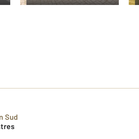
in Sud
stres