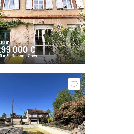
BI 81
299 000 €
2
70 m
, Maison
, 7 pcs