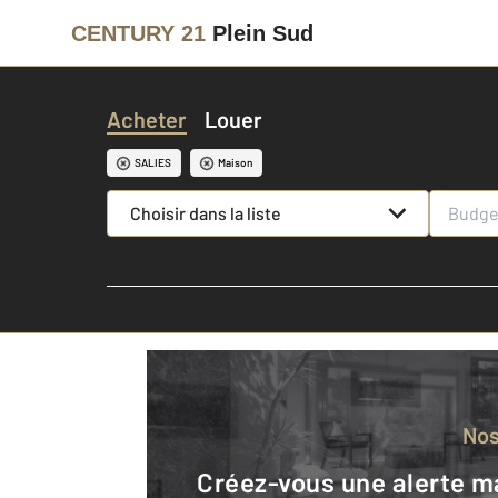
CENTURY 21
Plein Sud
Acheter
Louer
SALIES
Maison
Choisir dans la liste
No
Créez-vous une alerte mail pour être averti quand une annonce est en ligne et consultez la