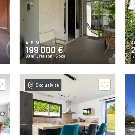
ALBI 81
AL
199 000 €
2
99 m
, Maison
, 5 pcs
1
Exclusivité