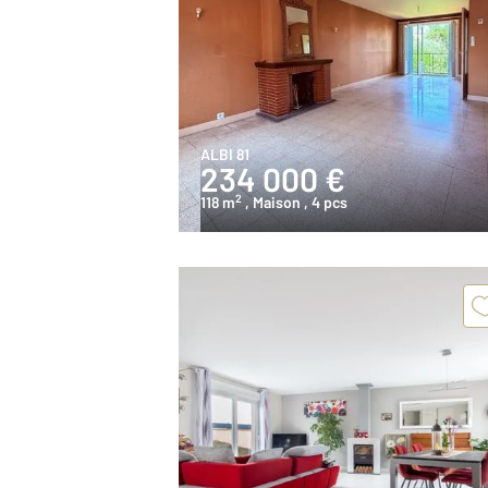
ALBI 81
234 000 €
2
118 m
, Maison
, 4 pcs