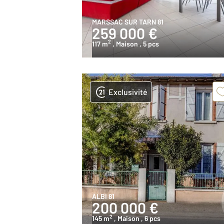
MARSSAC SUR TARN 81
259 000 €
2
117 m
, Maison
, 5 pcs
Exclusivité
ALBI 81
200 000 €
2
145 m
, Maison
, 6 pcs