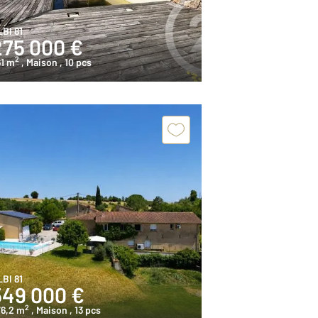
BI 81
275 000 €
2
61 m
, Maison
, 10 pcs
BI 81
549 000 €
2
76,2 m
, Maison
, 13 pcs