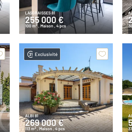
LASGRAISSES 81
AL
255 000 €
2
100 m
, Maison
, 4 pcs
3
Exclusivité
ALBI 81
AL
269 000 €
2
113 m
, Maison
, 4 pcs
3