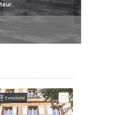
teur.
e
Exclusivité