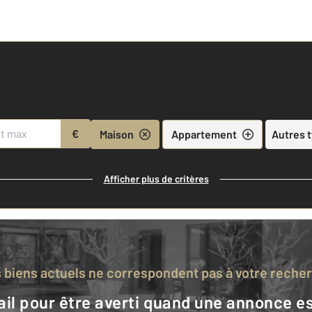
€
Maison
Appartement
Autres 
Afficher plus de critères
s biens actuels ne correspondent pas à votre reche