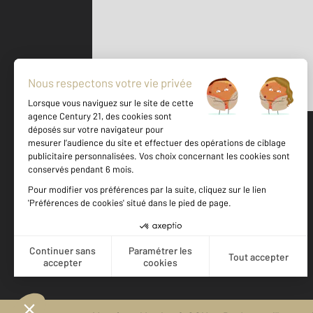
Parlons de vous, parlons biens
500 m
©
Mappy
Votre agence est notée
Achat
Location
Vente
Gestion
9,5
/
10
9,8/10