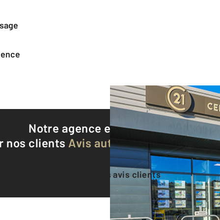
ssage
agence
Notre agence est notée
9,5/10
r nos clients
Avis authentifiés par Qualite
Voir tous les avis clients