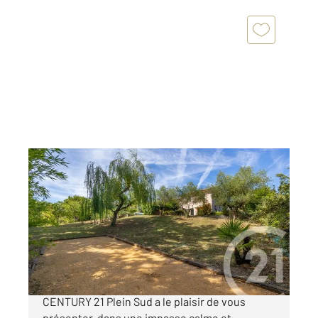
PUYGOUZON 81
2
176,01 m
, 5 pièces
Ref : 2283
Maison à vendre
479 000 €
Bien rare sur le secteur ! Votre agence
CENTURY 21 Plein Sud a le plaisir de vous
présenter, dans une impasse calme et