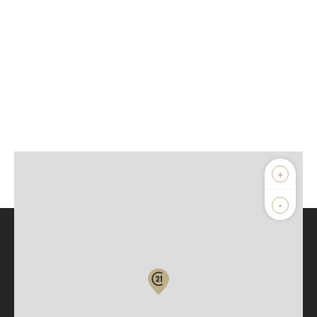
+
-
Parlons de vous, parlons biens
Votre compte :