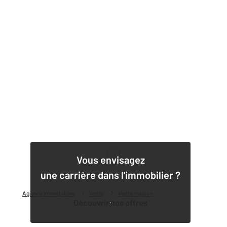
1
Vous envisagez
une carrière dans l'immobilier ?
Agence immobilière
Vente
Vente maison
Découvrir nos offres