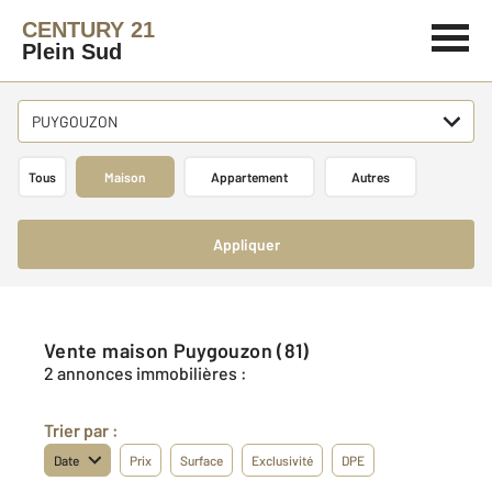
CENTURY 21
Plein Sud
PUYGOUZON
Tous
Maison
Appartement
Autres
Appliquer
Vente maison Puygouzon (81)
2 annonces immobilières :
Trier par :
Date
Prix
Surface
Exclusivité
DPE