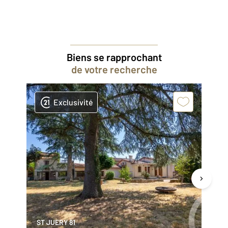
Biens se rapprochant
de votre recherche
Exclusivité
ST JUERY 81
AL