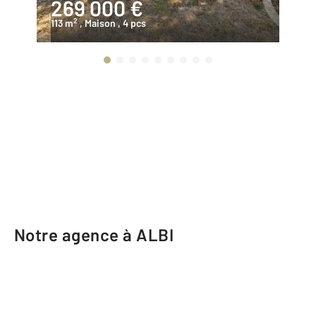
269 000 €
2
2
113 m
, Maison
, 4 pcs
18
Notre agence à ALBI