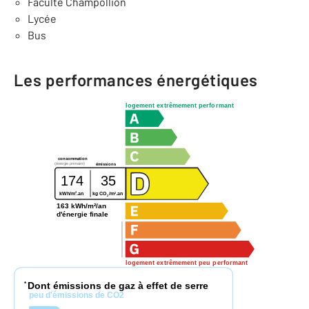
Faculté Champollion
Lycée
Bus
Les performances énergétiques
logement extrêmement performant
consommation
(énergie primaire)
émissions
174
35
2
2
kWh/m
.an
kg CO
/m
.an
2
163 kWh/m²/an
d'énergie finale
logement extrêmement peu performant
Dont émissions de gaz à effet de serre
*
peu d'émissions de CO2