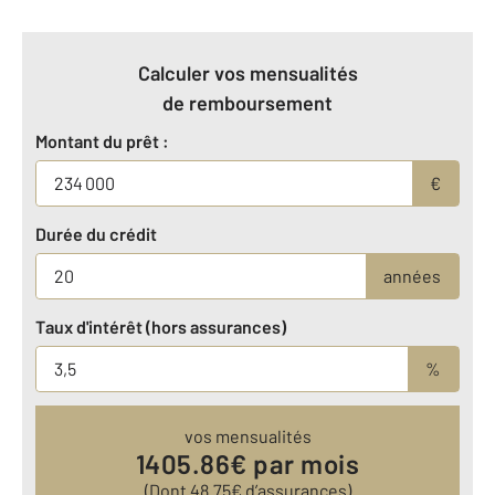
Calculer vos mensualités
de remboursement
Montant du prêt :
€
Durée du crédit
années
Taux d'intérêt (hors assurances)
%
vos mensualités
1405.86
€ par mois
(Dont
48.75
€ d’assurances)