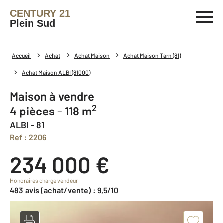
CENTURY 21
Plein Sud
Accueil
Achat
Achat Maison
Achat Maison Tarn (81)
Achat Maison ALBI (81000)
Maison à vendre
2
4 pièces - 118 m
ALBI - 81
Ref : 2206
234 000 €
Honoraires charge vendeur
483 avis (achat/vente) : 9,5/10