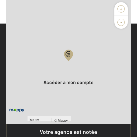
+
-
Parlons de vous, parlons biens
Votre compte :
Accéder à mon compte
500 m
©
Mappy
Votre agence est notée