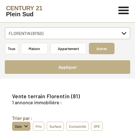
CENTURY 21
Plein Sud
FLORENTIN (81150)
Tous
Maison
Appartement
Autres
Appliquer
Vente terrain Florentin (81)
1 annonce immobilière :
Trier par :
Date
Prix
Surface
Exclusivité
DPE