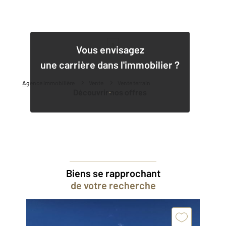
1
Vous envisagez
une carrière dans l'immobilier ?
Agence immobilière
Vente
Vente terrain
Découvrir nos offres
Biens se rapprochant
de votre recherche