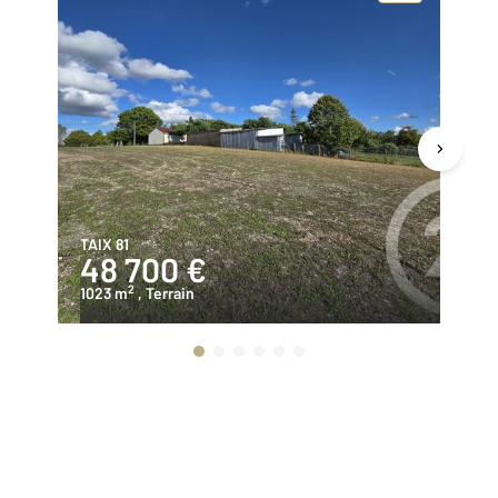
TAIX 81
AL
48 700 €
5
2
1023 m
, Terrain
50