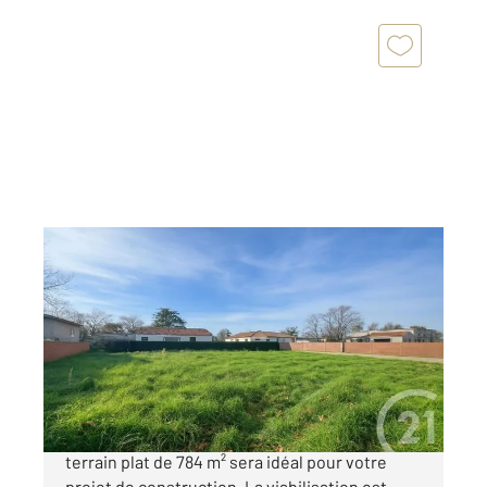
FLORENTIN 81
2
784 m
Ref : 1885
Terrain à vendre
55 000 €
A 10 minutes d'Albi direction Toulouse, ce
terrain plat de 784 m² sera idéal pour votre
projet de construction. La viabilisation est