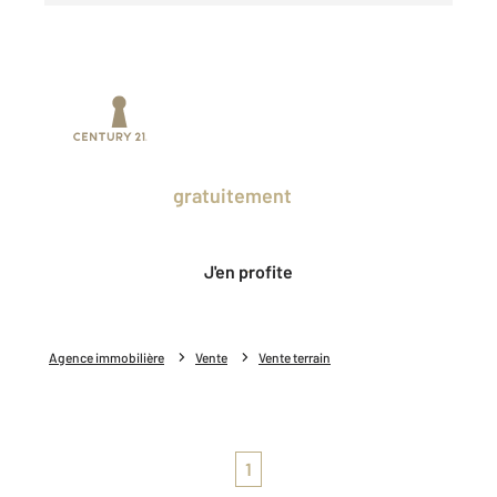
Prenez un temps d'avance sur le marché
en profitant
gratuitement
des Ventes
Privées CENTURY 21.
J'en profite
Agence immobilière
Vente
Vente terrain
1