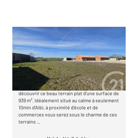
CAGNAC LES MINES 81
2
939 m
Ref : 1360
Terrain à vendre
46 700 €
Vous envisagez une construction? Venez
découvrir ce beau terrain plat d'une surface de
939 m². Idéalement situé au calme à seulement
10min d'Albi, à proximité d'école et de
commerces vous serez sous le charme de ces
terrains ...