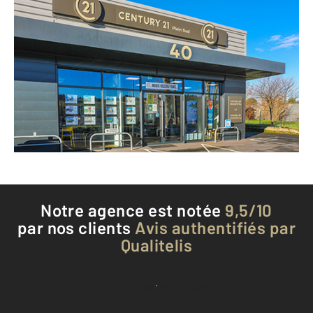
CENTURY 21 Plein Sud
40 route de Castres
ALBI - 81000
Envoyer un message
Téléphoner à l'agence
Notre agence est notée
9,5/10
par nos clients
Avis authentifiés par
Qualitelis
Voir tous les avis clients