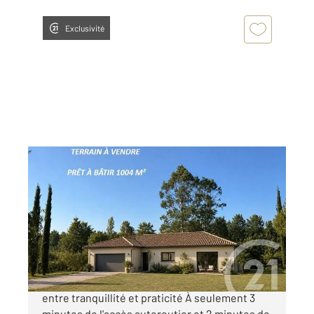
Exclusivité
ST SULPICE LA POINTE 81
2
1004 m
Ref : 1836
Terrain à vendre
110 000 €
À 20 min de TOULOUSE ! Un cadre de vie rare,
entre tranquillité et praticité À seulement 3
minutes de l'accès autoroutier et 2 minutes de