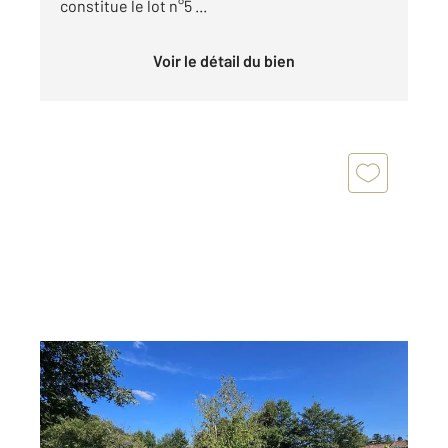
constitue le lot n°5 ...
Voir le détail du bien
ALBI 81
2
1609 m
Ref : 1264
Terrain à vendre