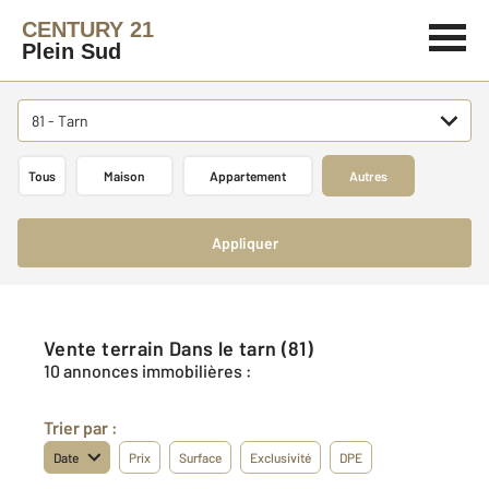
CENTURY 21
Plein Sud
81 - Tarn
Tous
Maison
Appartement
Autres
Appliquer
Vente terrain Dans le tarn (81)
10 annonces immobilières :
Trier par :
Date
Prix
Surface
Exclusivité
DPE