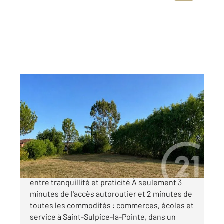
ST SULPICE LA POINTE 81
2
1005 m
Ref : 1748
Terrain à vendre
110 000 €
À 20 min de TOULOUSE ! Un cadre de vie rare,
entre tranquillité et praticité À seulement 3
minutes de l'accès autoroutier et 2 minutes de
toutes les commodités : commerces, écoles et
service à Saint-Sulpice-la-Pointe, dans un