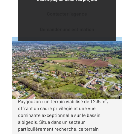
Contacter l'agence
Demander une estimation
PUYGOUZON 81
2
1235 m
Ref : 234
Terrain à vendre
89 000 €
Opportunité rare sur les hauteurs de
Puygouzon : un terrain viabilisé de 1 235 m²,
offrant un cadre privilégié et une vue
dominante exceptionnelle sur le bassin
albigeois. Situé dans un secteur
particulièrement recherché, ce terrain