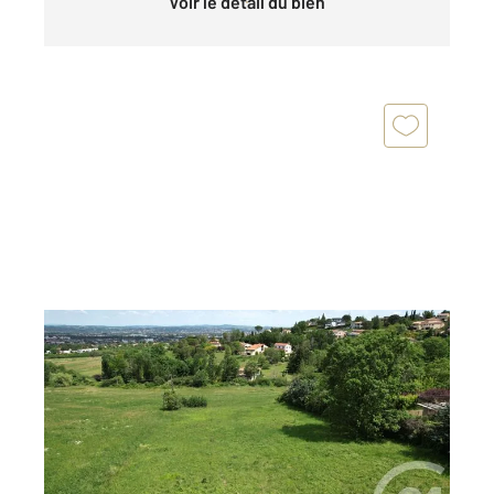
Voir le détail du bien
ALBI 81
2
2502 m
Ref : 675
Terrain à vendre
100 000 €