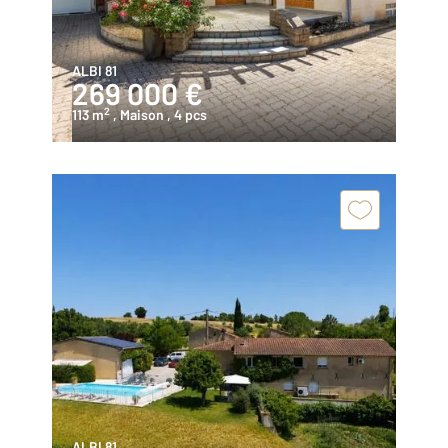
ALBI 81
269 000 €
2
113 m
, Maison
, 4 pcs
ALBI 81