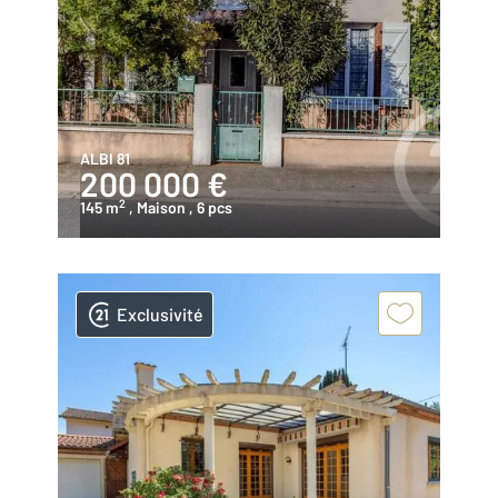
ALBI 81
200 000 €
2
145 m
, Maison
, 6 pcs
Exclusivité