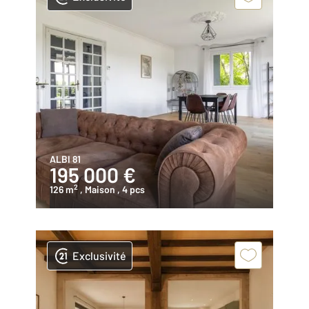
ALBI 81
195 000 €
2
126 m
, Maison
, 4 pcs
Exclusivité