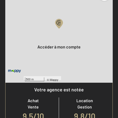
Parlons de vous, parlons biens
Votre compte :
Accéder à mon compte
500 m
©
Mappy
Votre agence est notée
Achat
Location
Vente
Gestion
9,5
/
10
9,8/10