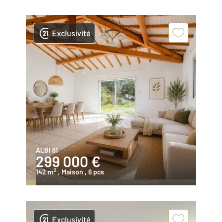
Exclusivité
ALBI 81
299 000 €
2
142 m
, Maison
, 6 pcs
Exclusivité