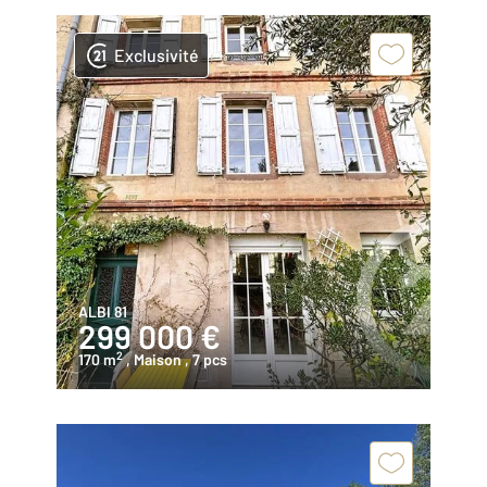
Exclusivité
ALBI 81
299 000 €
2
170 m
, Maison
, 7 pcs