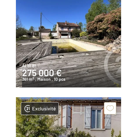
ALBI 81
275 000 €
2
361 m
, Maison
, 10 pcs
Exclusivité