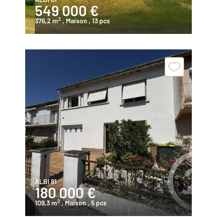
549 000 €
2
376,2 m
, Maison
, 13 pcs
ALBI 81
180 000 €
2
109,3 m
, Maison
, 5 pcs