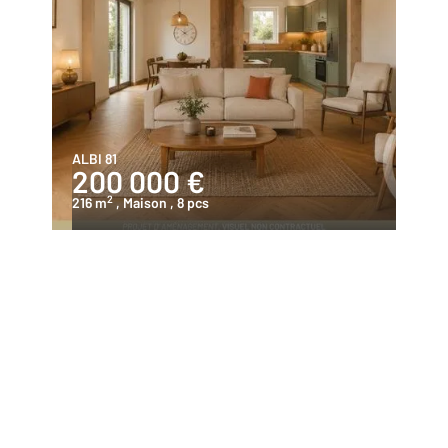
ALBI 81
200 000 €
2
216 m
, Maison
, 8 pcs