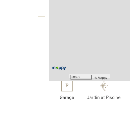
Vue globale
2
Surface totale : 283 m
2
Surface terrain : 3 074 m
Équipements
Les plus
500 m
©
Mappy
P
Garage
Jardin et Piscine