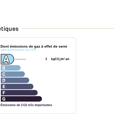
étiques
Dont émissions de gaz à effet de serre
*
peu d'émissions de CO2
3
kgCO
/m
.an
2
2
Émissions de CO2 très importantes