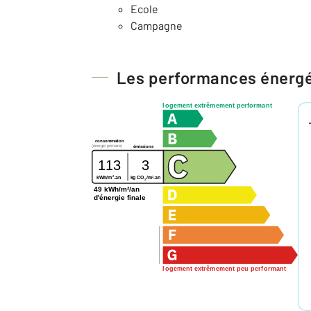
Ecole
Campagne
Les performances énerg
logement extrêmement performant
consommation
(énergie primaire)
émissions
113
3
2
2
kg CO
/m
.an
kWh/m
.an
2
49 kWh/m²/an
d'énergie finale
logement extrêmement peu performant