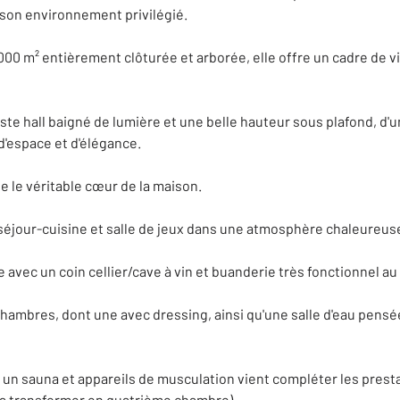
 son environnement privilégié.
000 m² entièrement clôturée et arborée, elle offre un cadre de vi
ste hall baigné de lumière et une belle hauteur sous plafond, d'u
'espace et d'élégance.
ue le véritable cœur de la maison.
, séjour-cuisine et salle de jeux dans une atmosphère chaleureuse
avec un coin cellier/cave à vin et buanderie très fonctionnel au
s chambres, dont une avec dressing, ainsi qu'une salle d'eau pe
n sauna et appareils de musculation vient compléter les presta
a la transformer en quatrième chambre).