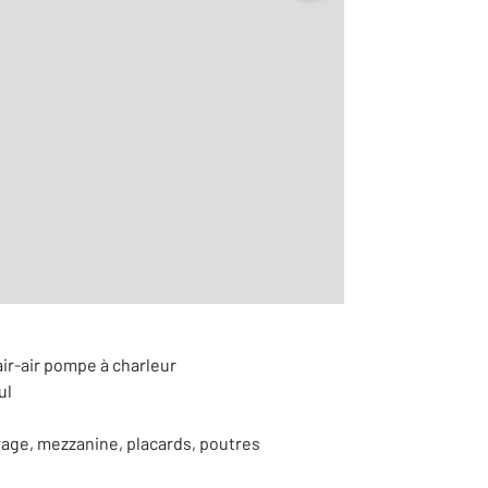
2
 m
r le détail]
air-air pompe à charleur
ul
rage, mezzanine, placards, poutres