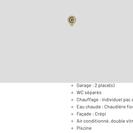
Surface habitable : 243,6
Nombre de pièces : 7
[Voi
Général
Garage : 2 place(s)
WC séparés
Chauffage : Individuel pac 
Eau chaude : Chaudière fio
Façade : Crépi
Air conditionné, double vit
Piscine