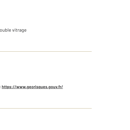
double vitrage
:
https://www.georisques.gouv.fr/