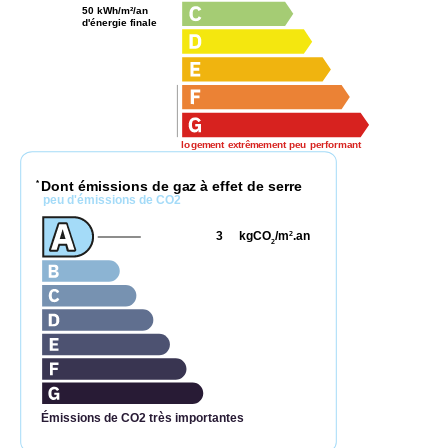
50 kWh/m²/an
d'énergie finale
logement extrêmement peu performant
Dont émissions de gaz à effet de serre
*
peu d'émissions de CO2
3
kgCO
/m
.an
2
2
Émissions de CO2 très importantes