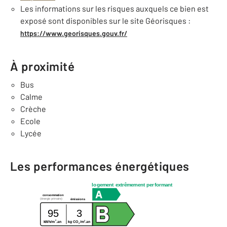
Les informations sur les risques auxquels ce bien est
exposé sont disponibles sur le site Géorisques :
https://www.georisques.gouv.fr/
À proximité
Bus
Calme
Crèche
Ecole
Lycée
Les performances énergétiques
logement extrêmement performant
consommation
(énergie primaire)
émissions
95
3
2
2
kWh/m
.an
kg CO
/m
.an
2