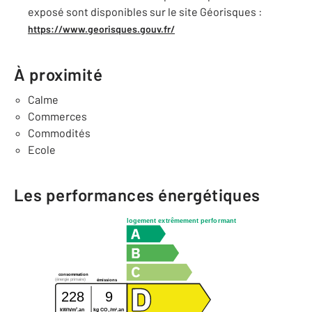
exposé sont disponibles sur le site Géorisques :
https://www.georisques.gouv.fr/
À proximité
Calme
Commerces
Commodités
Ecole
Les performances énergétiques
logement extrêmement performant
consommation
(énergie primaire)
émissions
228
9
2
2
kWh/m
.an
kg CO
/m
.an
2