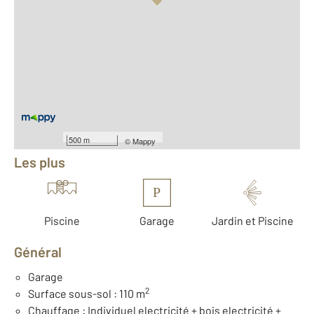
Vue globale
2
Surface totale : 241,3 m
2
Surface habitable : 164,8 m
2
Surface terrain : 2 055 m
Nombre de pièces : 6
[Voir le détail]
Équipements
500 m
©
Mappy
Les plus
P
Piscine
Garage
Jardin et Piscine
Général
Garage
2
Surface sous-sol : 110 m
Chauffage : Individuel electricité + bois electricité +