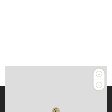
+
-
Parlons de vous, parlons biens