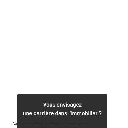
1
Vous envisagez
une carrière dans l'immobilier ?
Agence immobilière
Vente
Vente maison