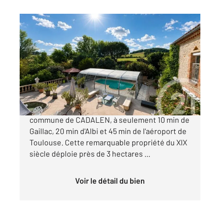
GAILLAC 81
2
450 m
, 12 pièces
Ref : 1757
Maison à vendre
990 000 €
Au cœur de la campagne occitane, sur la
commune de CADALEN, à seulement 10 min de
Gaillac, 20 min d'Albi et 45 min de l'aéroport de
Toulouse. Cette remarquable propriété du XIX
siècle déploie près de 3 hectares ...
Voir le détail du bien