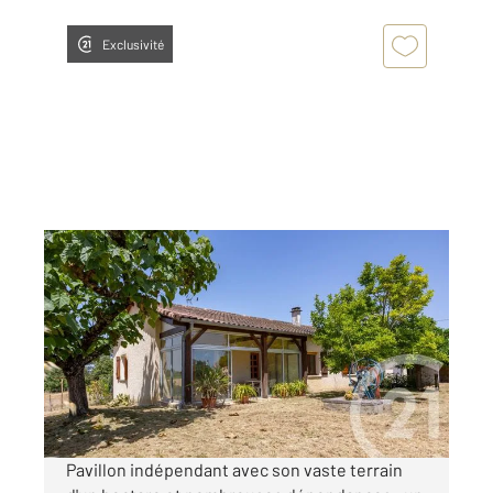
Exclusivité
GAILLAC 81
2
113,60 m
, 4 pièces
Ref : 2146
Maison à vendre
239 000 €
Visiter le site dédié
Pavillon indépendant avec son vaste terrain