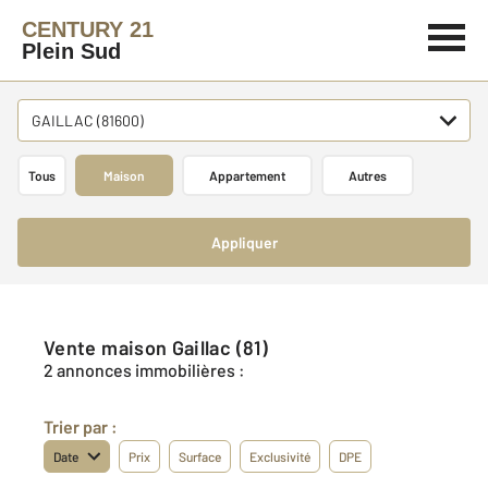
CENTURY 21
Plein Sud
GAILLAC (81600)
Tous
Maison
Appartement
Autres
Appliquer
Vente maison Gaillac (81)
2 annonces immobilières :
Trier par :
Date
Prix
Surface
Exclusivité
DPE