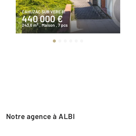
CAHUZAC SUR VERE 81
MA
440 000 €
2
2
243,6 m
, Maison
, 7 pcs
11
Notre agence à ALBI