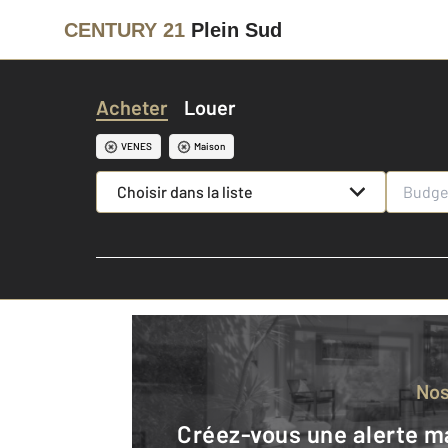
CENTURY 21
Plein Sud
Acheter
Louer
VENES
Maison
Choisir dans la liste
No
Créez-vous une alerte mail pour être averti quand une annonce est en ligne et consultez la