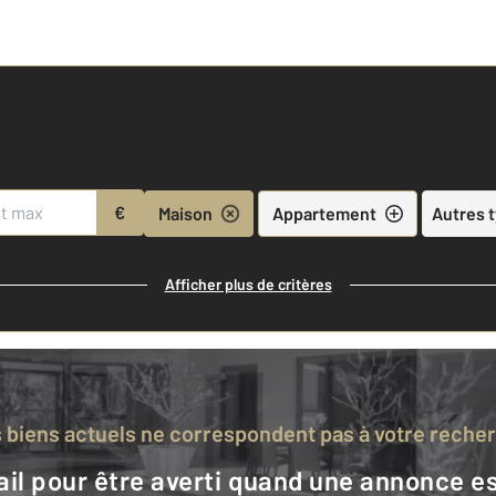
€
Maison
Appartement
Autres 
Afficher plus de critères
s biens actuels ne correspondent pas à votre reche