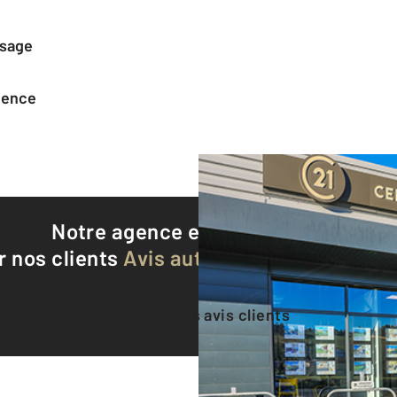
ssage
agence
Notre agence est notée
9,5/10
r nos clients
Avis authentifiés par Qualite
Voir tous les avis clients