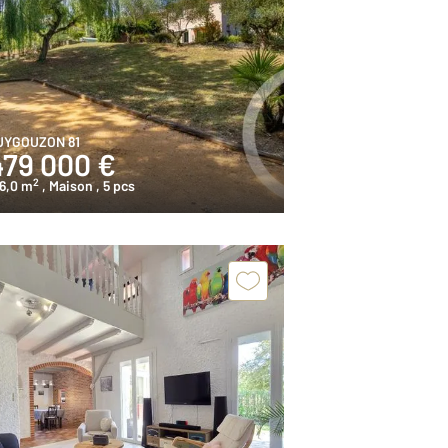
UYGOUZON 81
479 000 €
2
6,0 m
, Maison
, 5 pcs