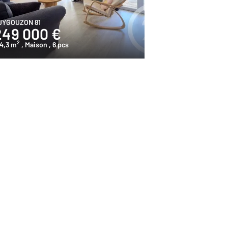
UYGOUZON 81
249 000 €
2
4,3 m
, Maison
, 6 pcs