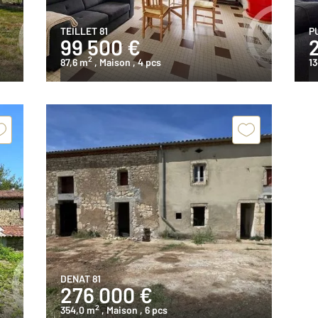
TEILLET 81
P
99 500 €
2
87,6 m
, Maison
, 4 pcs
13
DENAT 81
276 000 €
2
354,0 m
, Maison
, 6 pcs