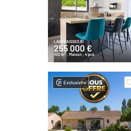
LASGRAISSES 81
255 000 €
2
100 m
, Maison
, 4 pcs
Exclusivité