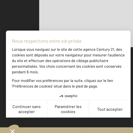
Parlons de vous, parlons biens
500 m
©
Mappy
Votre agence est notée
Achat
Location
Vente
Gestion
9,5
/
10
9,8/10