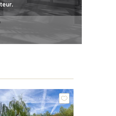
teur.
e