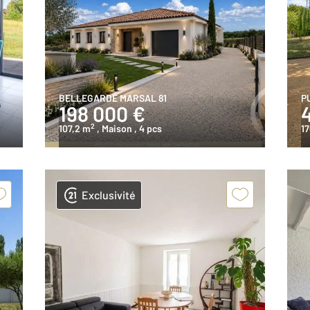
BELLEGARDE MARSAL 81
P
198 000 €
2
107,2 m
, Maison
, 4 pcs
17
Exclusivité