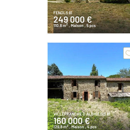
FENOLS 81
249 000 €
2
110,8 m
, Maison
, 5 pcs
VILLEFRANCHE D ALBIGEOIS 81
160 000 €
2
129,8 m
, Maison
, 4 pcs