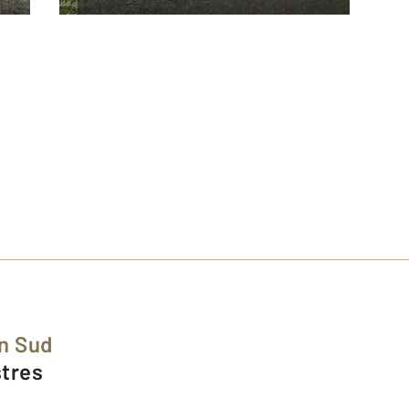
in Sud
stres