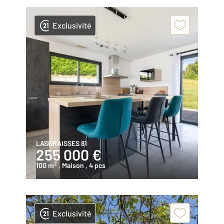
Exclusivité
LASGRAISSES 81
255 000 €
2
100 m
, Maison
, 4 pcs
Exclusivité