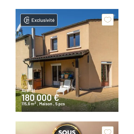
Exclusivité
ALBI 81
180 000 €
2
115,6 m
, Maison
, 5 pcs