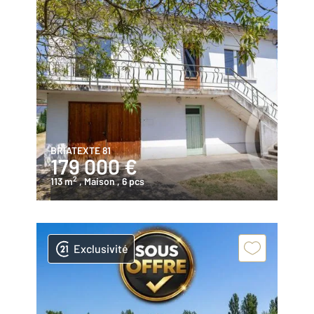
BRIATEXTE 81
179 000 €
2
113 m
, Maison
, 6 pcs
Exclusivité