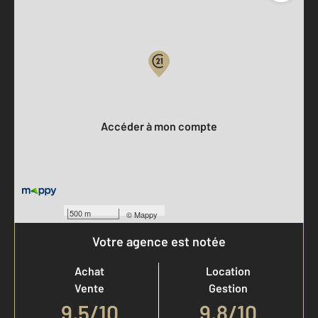
Parlons de vous, parlons biens
Votre compte :
Accéder à mon compte
500 m
©
Mappy
Votre agence est notée
Achat
Location
Vente
Gestion
9,5
/
10
9,8/10