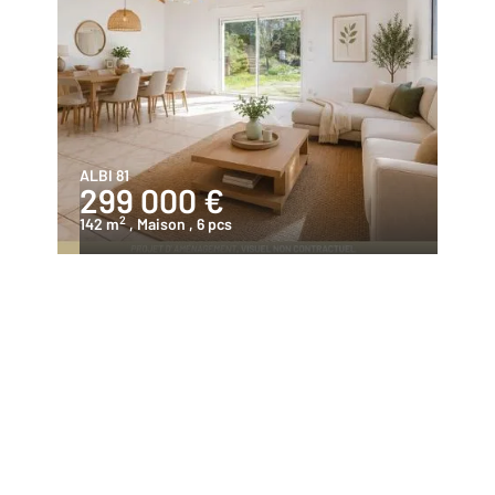
ALBI 81
299 000 €
2
142 m
, Maison
, 6 pcs