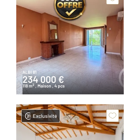
ALBI 81
234 000 €
2
118 m
, Maison
, 4 pcs
Exclusivité