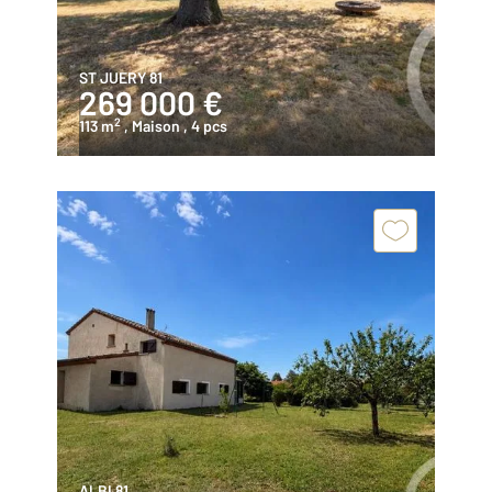
ST JUERY 81
269 000 €
2
113 m
, Maison
, 4 pcs
ALBI 81