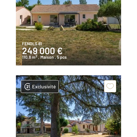
FENOLS 81
249 000 €
2
110,8 m
, Maison
, 5 pcs
Exclusivité