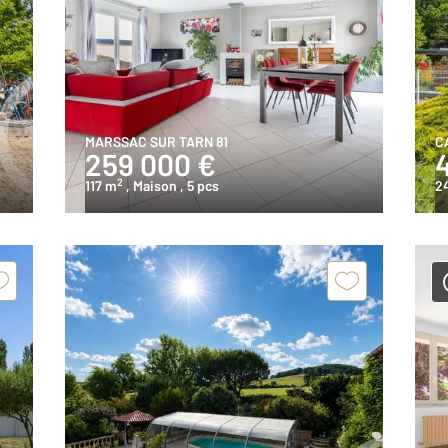
MARSSAC SUR TARN 81
C
259 000 €
2
117 m
, Maison
, 5 pcs
2