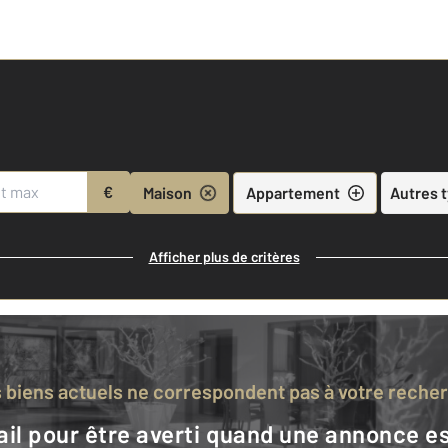
€
Maison
Appartement
Autres 
Afficher plus de critères
s biens actuels ne correspondent pas à votre reche