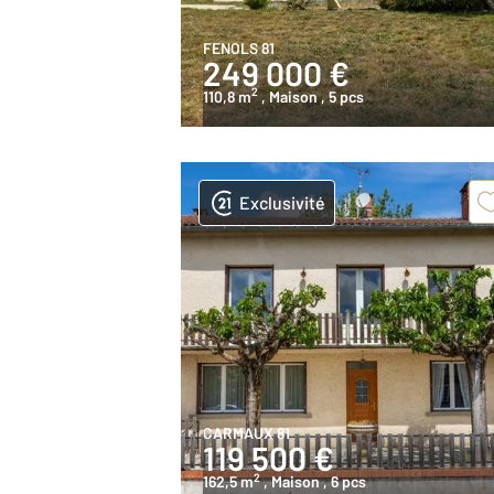
FENOLS 81
249 000 €
2
110,8 m
, Maison
, 5 pcs
Exclusivité
CARMAUX 81
119 500 €
2
162,5 m
, Maison
, 6 pcs