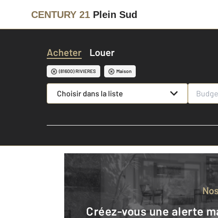
CENTURY 21
Plein Sud
Acheter
Louer
(81600) RIVIERES
Maison
Choisir dans la liste
No
Créez-vous une alerte mail pour être averti quand une annonce est en ligne et consultez la