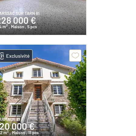
ARSSAC SUR TARN 81
228 000 €
2
4 m
, Maison
, 5 pcs
Exclusivité
ARMAUX 81
120 000 €
2
12 m
, Maison
, 11 pcs