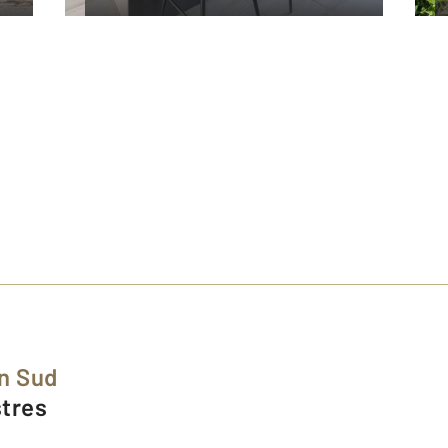
in Sud
stres