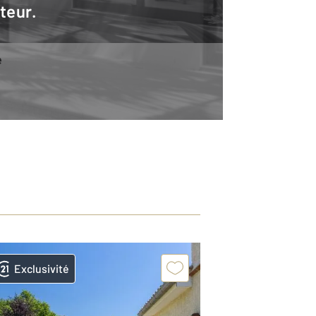
teur.
e
Exclusivité