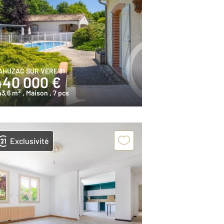
AHUZAC SUR VERE 81
440 000 €
2
43,6 m
, Maison
, 7 pcs
Exclusivité