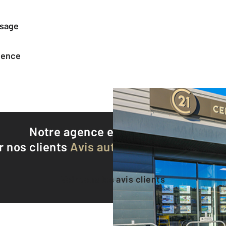
ssage
agence
Notre agence est notée
9,5/10
r nos clients
Avis authentifiés par Qualite
Voir tous les avis clients