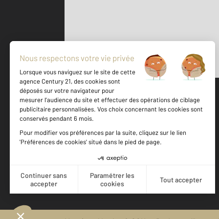
Parlons de vous, parlons biens
500 m
©
Mappy
Votre agence est notée
Achat
Location
Vente
Gestion
9,5
/
10
9,8/10