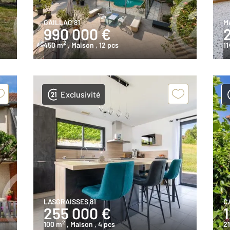
GAILLAC 81
M
990 000 €
2
450 m
, Maison
, 12 pcs
11
Exclusivité
LASGRAISSES 81
C
255 000 €
2
100 m
, Maison
, 4 pcs
2