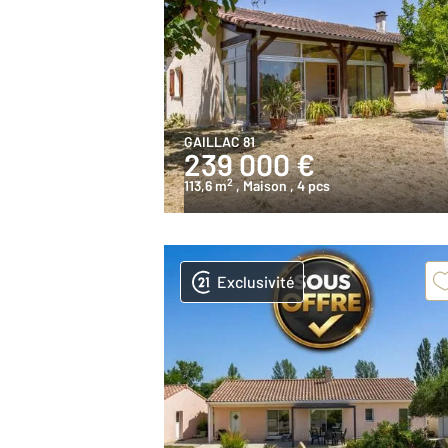
GAILLAC 81
239 000 €
2
113,6 m
, Maison
, 4 pcs
Exclusivité